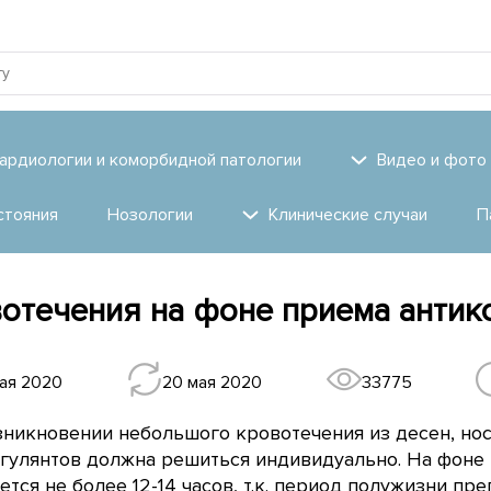
ардиологии и коморбидной патологии
Видео и фото
стояния
Нозологии
Клинические случаи
П
отечения на фоне приема антик
ая 2020
20 мая 2020
33775
зникновении небольшого кровотечения из десен, но
агулянтов должна решиться индивидуально. На фоне
ется не более 12-14 часов, т.к. период полужизни пр