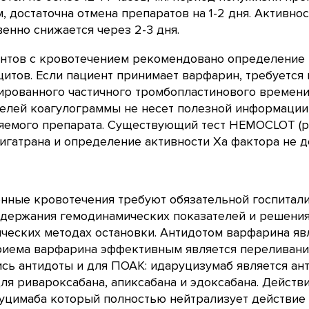
, достаточна отмена препаратов на 1-2 дня. Активно
енно снижается через 2-3 дня.
нтов с кровотечением рекомендовано определение г
итов. Если пациент принимает варфарин, требуетс
ированного частичного тромбопластинового времен
елей коагулограммы не несет полезной информации,
яемого препарата. Существующий тест HEMOCLOT (р
игатрана и определение активности Ха фактора не д
нные кровотечения требуют обязательной госпитали
держания гемодинамических показателей и решения
ческих методах остановки. Антидотом варфарина яв
риема варфарина эффективным является переливан
сь антидоты и для ПОАК: идаруцизумаб является ант
ля ривароксабана, апиксабана и эдоксабана. Действ
уцимаба который полностью нейтрализует действие 