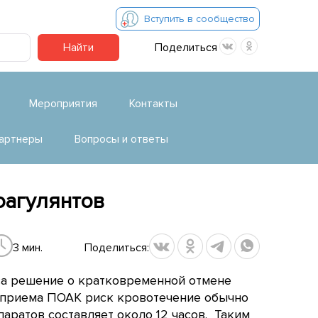
Вступить в сообщество
Найти
Поделиться
Мероприятия
Контакты
артнеры
Вопросы и ответы
оагулянтов
3 мин.
Поделиться:
са решение о кратковременной отмене
 приема ПОАК риск кровотечение обычно
епаратов составляет около 12 часов. Таким