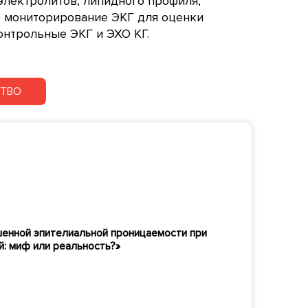
 электролитов, липидного профиля,
е мониторирование ЭКГ для оценки
онтрольные ЭКГ и ЭХО КГ.
СТВО
енной эпителиальной проницаемости при
: миф или реальность?»