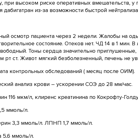
, при высоком риске оперативных вмешательств, у 
я дабигатран из-за возможности быстрой нейтрализа
ый осмотр пациента через 2 недели. Жалобы на од
ворительное состояние. Отеков нет. ЧД 14 в 1 мин. В
вободный. Тоны сердца значительно приглушенные, 
мм рт ст. Живот мягкий безболезненный, печень не ув
ата контрольных обследований ( месяц после ОИМ).
ский анализ крови – ускорении СОЭ до 28 мм/час.
ин 116 мкм/л, клиренс креатинина по Кокрофту-Голду
,5 ммоль/л.
рин 3,3 ммоль/л. ЛПНП 1,7 ммоль/л.
 5,6 ммоль/л.