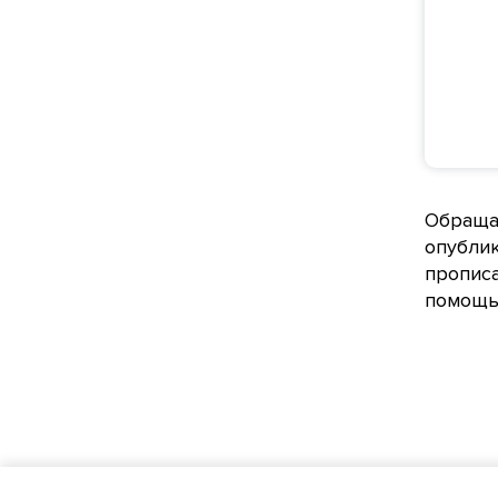
Обращае
опублик
прописа
помощью