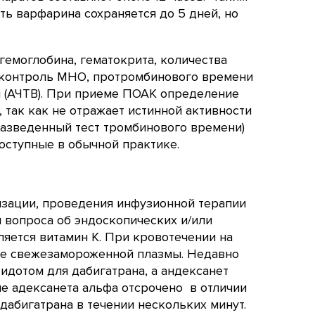
сть варфарина сохраняется до 5 дней, но
емоглобина, гематокрита, количества
я контроль МНО, протромбинового времени
и (АЧТВ). При приеме ПОАК определение
 так как не отражает истинной активности
азведенный тест тромбинового времени)
оступные в обычной практике.
зации, проведения инфузионной терапии
 вопроса об эндоскопических и/или
ляется витамин К. При кровотечении на
ие свежезамороженной плазмы. Недавно
идотом для дабигатрана, а андексанет
ие адексанета альфа отсрочено в отличии
дабигатрана в течении нескольких минут.