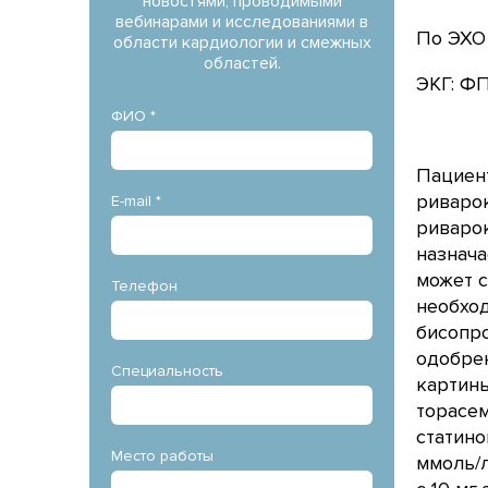
новостями, проводимыми
вебинарами и исследованиями в
По ЭХО 
области кардиологии и смежных
областей.
ЭКГ: ФП
ФИО *
Пациент
риварок
E-mail *
риварок
назнача
может 
Телефон
необход
бисопро
одобрен
Специальность
картины
торасем
статино
Место работы
ммоль/