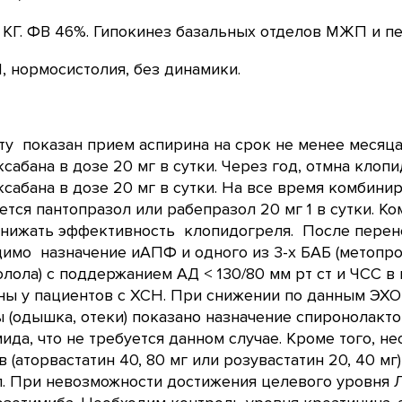
КГ. ФВ 46%. Гипокинез базальных отделов МЖП и пе
, нормосистолия, без динамики.
у показан прием аспирина на срок не менее месяца 
сабана в дозе 20 мг в сутки. Через год, отмна кло
сабана в дозе 20 мг в сутки. На все время комбини
ется пантопразол или рабепразол 20 мг 1 в сутки. 
снижать эффективность клопидогреля. После перене
имо назначение иАПФ и одного из 3-х БАБ (метопро
лола) с поддержанием АД < 130/80 мм рт ст и ЧСС в 
ы у пациентов с ХСН. При снижении по данным ЭХО
 (одышка, отеки) показано назначение спиронолакто
ида, что не требуется данном случае. Кроме того, 
в (аторвастатин 40, 80 мг или розувастатин 20, 40 м
л. При невозможности достижения целевого уровня