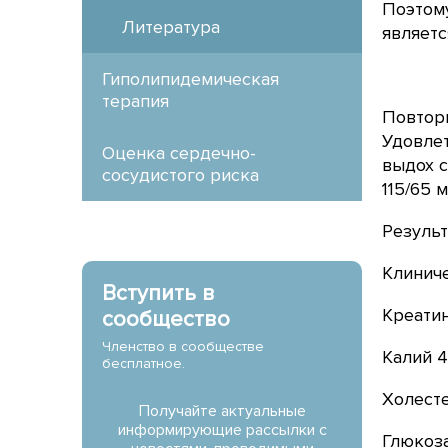
Поэтому
Литература
являетс
Гиполипидемическая
терапия
Повторн
Удовлет
Оценка сердечно-
выдох с
сосудистого риска
115/65 
Результ
Клиниче
Вступить в
Креатин
сообщество
Членство в сообществе
Калий 4
бесплатное.
Холесте
Получайте актуальные
информирующие рассылки с
Глюкоза