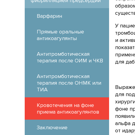
фибрилляцией предсердий
образом
существ
Варфарин
У пацие
Прямые оральные
тромбоц
антикоагулянты
и актив
показат
Антитромботическая
примен
терапия после ОИМ и ЧКВ
для даб
Антитромботическая
терапия после ОНМК или
Выраже
ТИА
для под
хирурги
Кровотечения на фоне
фоне п
приема антикоагулянтов
появили
альфа д
Заключение
от идар