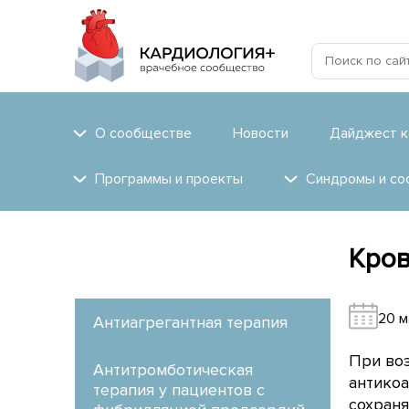
О сообществе
Новости
Дайджест к
Программы и проекты
Синдромы и со
Кров
20 м
Антиагрегантная терапия
При во
Антитромботическая
антико
терапия у пациентов с
сохраня