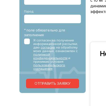
с 10 мг
динамик
эффекти
Город
* поле обязательно для
заполнения
Я согласен на получение
информационной рассылки,
даю
согласие
на обработку
моих данных, ознакомлен с
Н
политикой
конфиденциальности
и
принимаю условия
пользовательского
соглашения
ОТПРАВИТЬ ЗАЯВКУ