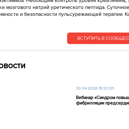
 эзетимиба. Необходим контроль уровня креатинина,
и мозгового натрий уретического пептида. Суточно
вности и безопасности пульсурежающей терапии. К
ВСТУПИТЬ В СООБЩЕ
овости
30.04.2026 15:52:00
Вебинар «Синдром повыш
фибрилляции предсердий