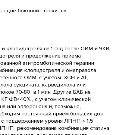
редне-боковой стенки л.ж.
и клопидогреля на 1 год после ОИМ и ЧКВ,
пидогреля и продолжение приема
рованной атитромботической терапии
Комбинация клопидогреля и омепразола
сенного ОИМ, с учетом ХСН и АГ,
лола сукцината, карведилола или
покое 70-80 в 1 мин. Другие БАБ не
 КГ ФВ<40% , с учетом клинической
на или эплеренона и, возможно,
необходим постоянный прием больших доз
г) с поддержанием уровня ЛПНП < 1,5
 ЛПНП рекомендована комбинация статина