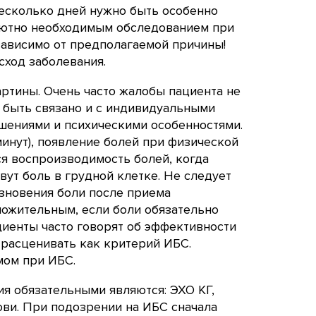
несколько дней нужно быть особенно
лютно необходимым обследованием при
зависимо от предполагаемой причины!
сход заболевания.
ртины. Очень часто жалобы пациента не
 быть связано и с индивидуальными
ушениями и психическими особенностями.
инут), появление болей при физической
я воспроизводимость болей, когда
вут боль в грудной клетке. Не следует
зновения боли после приема
ложительным, если боли обязательно
циенты часто говорят об эффективности
я расценивать как критерий ИБС.
мом при ИБС.
я обязательными являются: ЭХО КГ,
ови. При подозрении на ИБС сначала