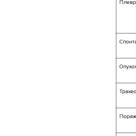
Плевр
Спонт
Опухо
Трахео
Пораж