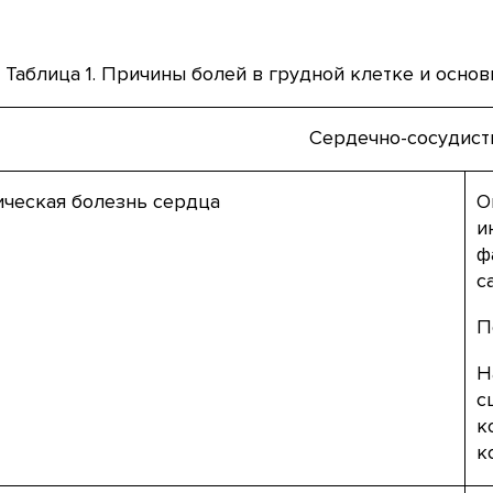
Таблица 1. Причины болей в грудной клетке и осно
Сердечно-сосудист
ческая болезнь сердца
О
и
ф
с
П
Н
с
к
к