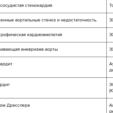
сосудистая стенокардия.
Т
енные аортальные стеноз и недостаточность.
Э
трофическая кардиомиопатия
Э
аивающая аневризма аорты
Э
ардит
А
д
рдит
Э
(
ом Дресслера
А
р