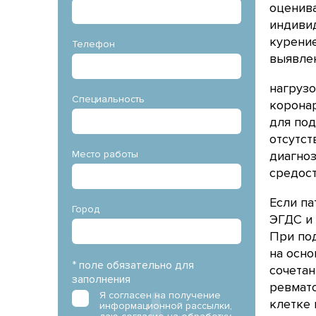
оценива
индивид
курение
Телефон
выявле
нагрузо
Специальность
корона
для по
отсутст
Место работы
диагноз
средост
Если па
Город
ЭГДС и 
При под
на осно
* поле обязательно для
сочетан
заполнения
ревмато
Я согласен на получение
клетке 
информационной рассылки,