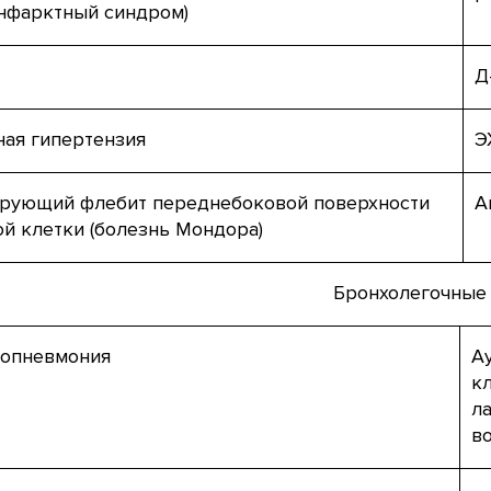
инфарктный синдром)
Д
ная гипертензия
Э
рующий флебит переднебоковой поверхности
А
ой клетки (болезнь Мондора)
Бронхолегочные
опневмония
А
к
л
во