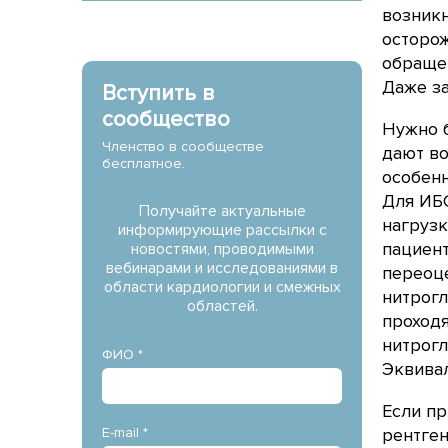
возникн
осторо
обращен
Даже за
Вступить в
сообщество
Нужно б
Членство в сообществе
дают во
бесплатное.
особенн
Для ИБС
Получайте актуальные
нагрузк
информирующие рассылки с
пациент
новостями, проводимыми
вебинарами и исследованиями в
переоц
области кардиологии и смежных
нитрогл
областей.
проходя
нитрогл
ФИО *
Эквива
Если пр
E-mail *
рентген