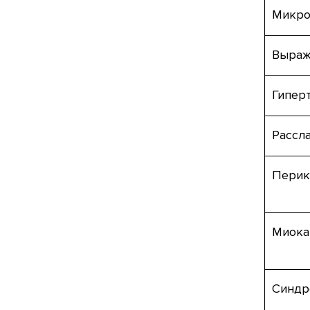
Микро
Выраж
Гипер
Рассл
Перик
Миока
Синдр