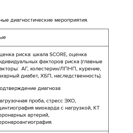
вные диагностические мероприятия.
ые
ценка риска: шкала SCORE, оценка
ндивидуальных факторов риска (главные
акторы: АГ, холестерин/ЛПНП, курение,
ахарный диабет, ХБП, наследственность).
одтверждение диагноза:
агрузочная проба, стресс ЭХО,
цинтиография миокарда с нагрузкой, КТ
оронарных артерий,
оронароангиография.