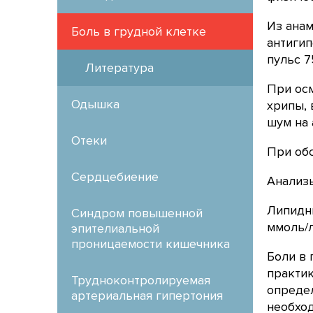
Из анам
Боль в грудной клетке
антигип
пульс 7
Литература
При осм
Одышка
хрипы, 
шум на 
Отеки
При обс
Сердцебиение
Анализ
Липидны
Синдром повышенной
ммоль/л
эпителиальной
проницаемости кишечника
Боли в 
практик
Трудноконтролируемая
определ
артериальная гипертония
необход