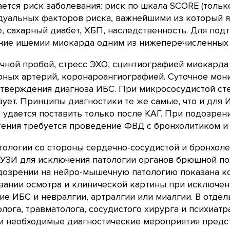
ется риск заболевания: риск по шкала SCORE (только
уальных факторов риска, важнейшими из который я
, сахарный диабет, ХБП, наследственность. Для по
ние ишемии миокарда одним из нижеперечисленных 
чной пробой, стресс ЭХО, сцинтиографией миокарда
рных артерий, коронароангиографией. Суточное мон
дтверждения диагноза ИБС. При микрососудистой с
вует. Принципы диагностики те же самые, что и для
 удается поставить только после КАГ. При подозрен
ения требуется проведение ФВД с бронхолитиком и 
тологии со стороны сердечно-сосудистой и бронхол
УЗИ для исключения патологии органов брюшной по
озрении на нейро-мышечную патологию показана кон
вании осмотра и клинической картины при исключен
ие ИБС и невралгии, артралгии или миалгии. В отдел
лога, травматолога, сосудистого хирурга и психиат
и необходимые диагностические мероприятия предст