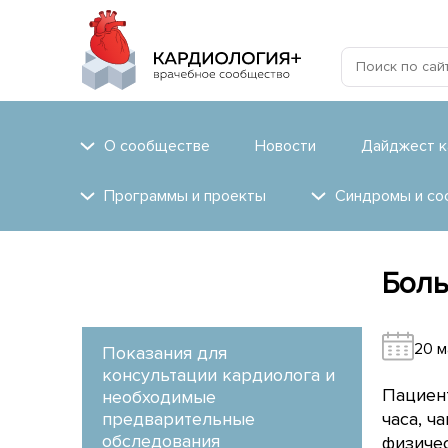
О сообществе
Новости
Дайджест к
Программы и проекты
Синдромы и со
Боль
20 м
Показания для
консультации кардиолога и
Пациент
необходимые
предварительные
часа, 
обследования
физичес