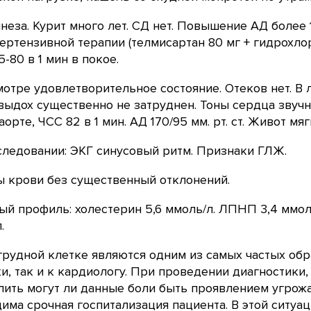
неза. Курит много лет. СД нет. Повышение АД более 
ертензивной терапии (телмисартан 80 мг + гидрохлорти
5-80 в 1 мин в покое.
отре удовлетворительное состояние. Отеков нет. В 
выдох существенно не затруднен. Тоны сердца звуч
аорте, ЧСС 82 в 1 мин. АД 170/95 мм. рт. ст. Живот м
ледовании: ЭКГ синусовый ритм. Признаки ГЛЖ.
ы крови без существенный отклонений.
й профиль: холестерин 5,6 ммоль/л. ЛПНП 3,4 ммоль
.
грудной клетке являются одним из самых частых обр
и, так и к кардиологу. При проведении диагностики
ить могут ли данные боли быть проявлением угрожа
има срочная госпитализация пациента. В этой ситу