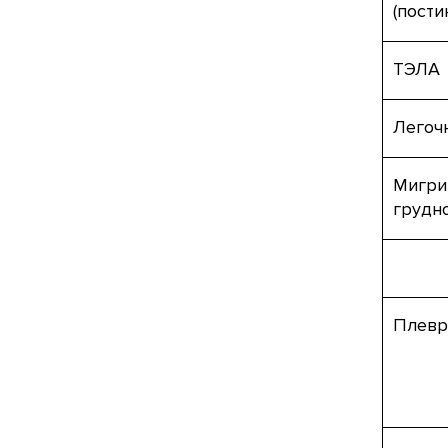
(пост
ТЭЛА
Легоч
Мигри
грудн
Плевр