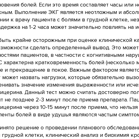
овения болей. Если это время составляет часы или 
жным. Выполнение ЭКГ является неотложным и абсо
ии к врачу пациента с болями в грудной клетке, не
держка на 1-2 часа может значительно повлиять на и
ыть крайне осторожным при оценке клинической ка
зможности сделать определенный вывод. Это может
остями пациентов, в частности с когнитивными нар
 характерна кратковременность болей (несколько м
е и прекращение в покое. Важным фактором являетс
 может назвать нагрузки, которые обязательно вызо
енивать значение изменения выраженности или исче
ицерина. Данный тест можно считать достоверно по
т не позднее 2-3 минут после приема препарата. Па
ицерина через 10-15 минут после приема, что нельз
ленты болей в виде удушья являются частым симпто
инято решение о проведении планового обследовани
 грудной клетки, клинический анализ и биохимия кр