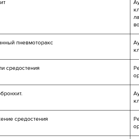
ит
А
к
л
во
анный пневмоторакс
А
к
ли средостения
Р
о
бронхит.
А
кл
ение средостения
Р
о