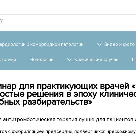
ардиологии и коморбидной патологии
Видео и фото
стояния
Нозологии
Клинические случаи
П
нар для практикующих врачей «
остые решения в эпоху клиниче
бных разбирательств»
 антитромботическая терапия лучше для пациентов
тов с фибрилляцией предсердий, подвергшихся чрескожному