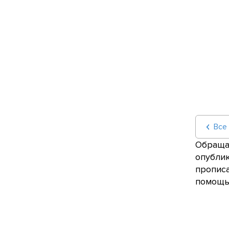
Все
Обращае
опублик
прописа
помощью