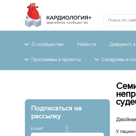
О сообществе
Новости
Дайджест к
Программы и проекты
Синдромы и со
Семи
непр
суде
Подписаться на
рассылку
Двойная
E-mail*
У пациен