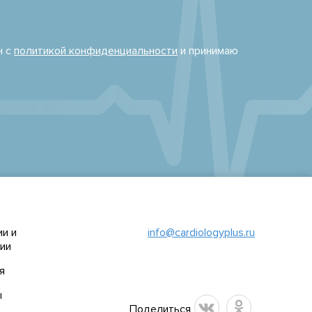
н с
политикой конфиденциальности
и принимаю
и и
info@cardiologyplus.ru
ии
я
ы
Поделиться