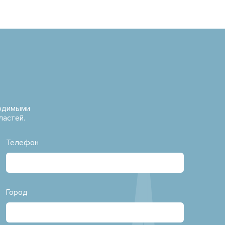
водимыми
ластей.
Телефон
Город