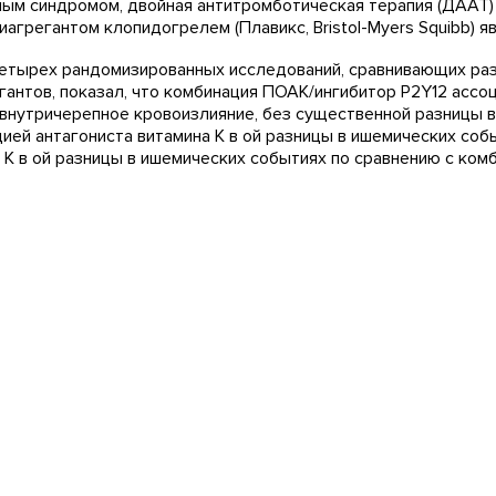
ым синдромом, двойная антитромботическая терапия (ДААТ)
иагрегантом клопидогрелем (Плавикс, Bristol-Myers Squibb) 
етырех рандомизированных исследований, сравнивающих раз
гантов, показал, что комбинация ПОАК/ингибитор P2Y12 ассо
внутричерепное кровоизлияние, без существенной разницы в
ией антагониста витамина К в ой разницы в ишемических соб
 К в ой разницы в ишемических событиях по сравнению с ком