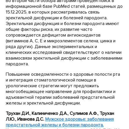
Во второй части обзора авторами проведен поиск в
информационной базе PubMed статей, размещенных до
15.12.2025, в которых рассматривалась связь
эректильной дисфункции и болезней пародонта.
Эректильная дисфункция и болезни пародонта имеют
общие факторы риска, их развитие часто
сопровождается дефицитом антиоксидантов
(витаминов А, С, Е и микроэлементов селена, цинка и
ряда других). Данные экспериментальных и
клинических исследований свидетельствуют о наличии
взаимосвязи эректильной дисфункции с заболеваниями
пародонта.
Повышение осведомленности о здоровье полости рта
и интеграция стоматологической помощи в
урологические стратегии могут предложить
многообещающее направление для профилактики и
адъювантной терапии заболеваний предстательной
железы и эректильной дисфункции.
Трухан Д.И., Калиниченко Д.А., Сулимов А.Ф., Трухан
Л.Ю., Иванова Д.С.
Мужское здоровье: заболевания
предстательной железы и болезни пародонта.